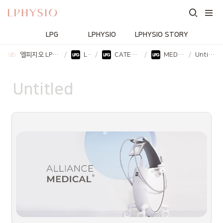
LPG
LPHYSIO
LPHYSIO STORY
엘피지오 LPHYSIO
/
LPG
/
CATEGORY
/
MEDICAL
/
Untitled